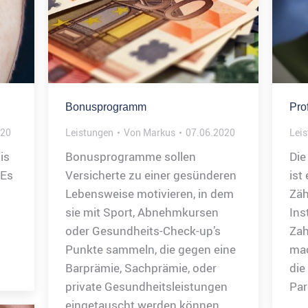
Bonusprogramm
Pro
020
Leistungen
Von
Markus
07.06.2020
Lei
is
Bonusprogramme sollen
Die
 Es
Versicherte zu einer gesünderen
ist
Lebensweise motivieren, in dem
Zäh
sie mit Sport, Abnehmkursen
Ins
oder Gesundheits-Check-up’s
Zah
Punkte sammeln, die gegen eine
mac
Barprämie, Sachprämie, oder
die
private Gesundheitsleistungen
Par
eingetauscht werden können.