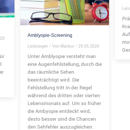
Lei
Prä
Kra
Auf
Amblyopie-Screening
020
mot
Leistungen
Von
Markus
29.05.2020
Ges
ür
Unter Amblyopie versteht man
l
eine Augenfehlstellung, durch die
er
das räumliche Sehen
beeinträchtigt wird. Die
Fehlstellung tritt In der Regel
während des dritten oder vierten
Lebensmonats auf. Um so früher
die Ambyopie entdeckt wird,
desto besser sind die Chancen
den Sehfehler auszugleichen.