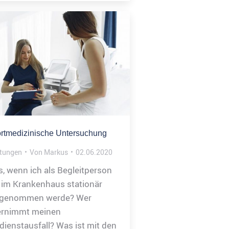
rtmedizinische Untersuchung
stungen
Von
Markus
02.06.2020
, wenn ich als Begleitperson
 im Krankenhaus stationär
fgenommen werde? Wer
ernimmt meinen
dienstausfall? Was ist mit den