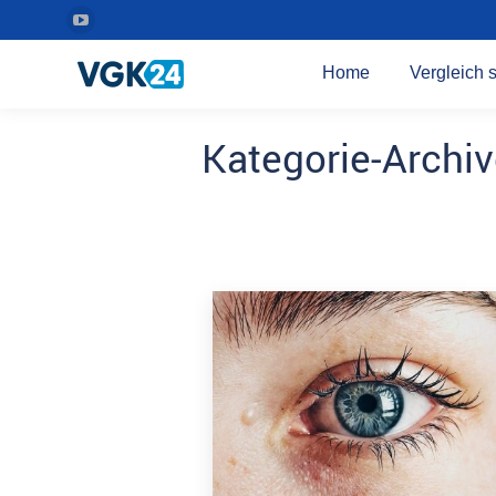
YouTube
Seite
Home
Vergleich s
wird
in
Kategorie-Archi
einem
neuen
Fenster
geöffnet