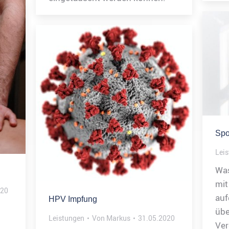
Spo
Lei
Was
mit
020
au
HPV Impfung
üb
Leistungen
Von
Markus
31.05.2020
Ver