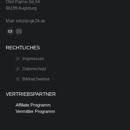
Olof-Palme-Str.54
86199 Augsburg
Mail: info(ä)vgk24.de
Finde uns auf:
YouTube
E-
Seite
Mail
RECHTLICHES
wird
Seite
in
wird
Impressum
einem
in
Datenschutz
neuen
einem
Bildnachweise
Fenster
neuen
geöffnet
Fenster
VERTRIEBSPARTNER
geöffnet
Affiliate Programm
Vermittler Programm