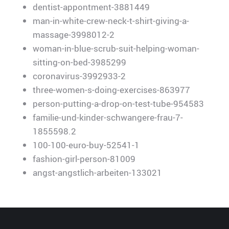
dentist-appontment-3881449
man-in-white-crew-neck-t-shirt-giving-a-
massage-3998012-2
woman-in-blue-scrub-suit-helping-woman-
sitting-on-bed-3985299
coronavirus-3992933-2
three-women-s-doing-exercises-863977
person-putting-a-drop-on-test-tube-954583
familie-und-kinder-schwangere-frau-7-
1855598.2
100-100-euro-buy-52541-1
fashion-girl-person-81009
angst-angstlich-arbeiten-133021