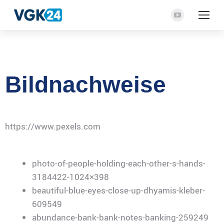
YouTube
Seite
wird
in
einem
Bildnachweise
neuen
Fenster
geöffnet
https://www.pexels.com
photo-of-people-holding-each-other-s-hands-
3184422-1024×398
beautiful-blue-eyes-close-up-dhyamis-kleber-
609549
abundance-bank-bank-notes-banking-259249