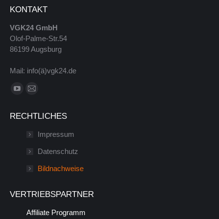
KONTAKT
VGK24 GmbH
Olof-Palme-Str.54
86199 Augsburg
Mail: info(ä)vgk24.de
Finde uns auf:
YouTube
E-
Seite
Mail
RECHTLICHES
wird
Seite
in
wird
Impressum
einem
in
Datenschutz
neuen
einem
Bildnachweise
Fenster
neuen
geöffnet
Fenster
VERTRIEBSPARTNER
geöffnet
Affiliate Programm