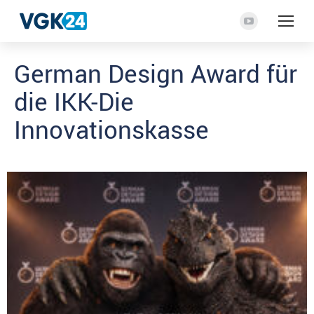
YouTube
Seite
German Design Award für
wird
in
die IKK-Die
einem
neuen
Innovationskasse
Fenster
geöffnet