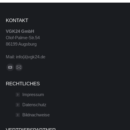
KONTAKT
VGK24 GmbH
Olof-Palme-Str.54
86199 Augsburg
Mail: info(ä)vgk24.de
Finde uns auf:
YouTube
E-
Seite
Mail
RECHTLICHES
wird
Seite
in
wird
Impressum
einem
in
Datenschutz
neuen
einem
Bildnachweise
Fenster
neuen
geöffnet
Fenster