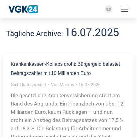
YouTube
Seite
16.07.2025
wird
Tägliche Archive:
in
einem
neuen
Fenster
Krankenkassen-Kollaps droht: Bürgergeld belastet
geöffnet
Beitragszahler mit 10 Milliarden Euro
Nicht kategorisiert
Von
Markus
16.07.2025
Die gesetzliche Krankenversicherung steht am
Rand des Abgrunds: Ein Finanzloch von über 12
Milliarden Euro, kaum Rücklagen – und nun
droht ein Anstieg des Beitragssatzes von 17,5 %
auf 18,3 %. Die Belastung für Arbeitnehmer und
Unternehmen wächst – während der Staat