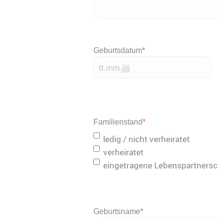
Geburtsdatum
*
TT
Punkt
MM
Punkt
Familienstand
*
JJJJ
ledig / nicht verheiratet
verheiratet
eingetragene Lebenspartnersc
Geburtsname
*