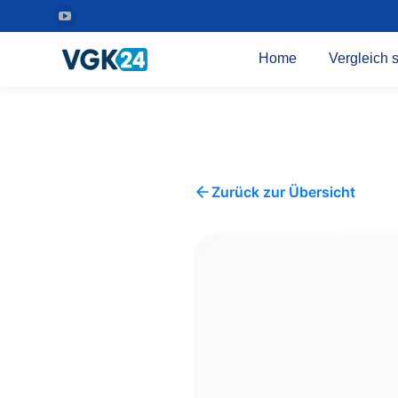
YouTube
Seite
Home
Vergleich s
wird
in
einem
neuen
Fenster
geöffnet
Zurück zur Übersicht