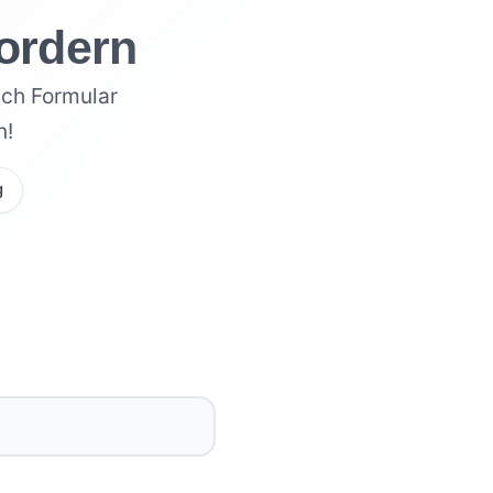
fordern
ach Formular
n!
g