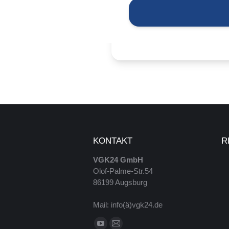
KONTAKT
R
VGK24 GmbH
Olof-Palme-Str.54
86199 Augsburg
Mail: info(ä)vgk24.de
Finde uns auf: