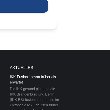
AKTUELLES
IKK-Fusion kommt früher als
erwartet
Die IKK gesund plus und die
IKK Brandenburg und Berlin
(IKK BB) fusionieren bereits im
Oktober 2026 – deutlich früher