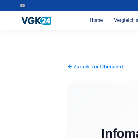
YouTube
Seite
Home
Vergleich s
wird
in
einem
neuen
Fenster
geöffnet
Zurück zur Übersicht
Infom