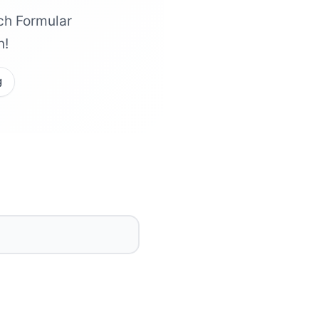
ch Formular
n!
g