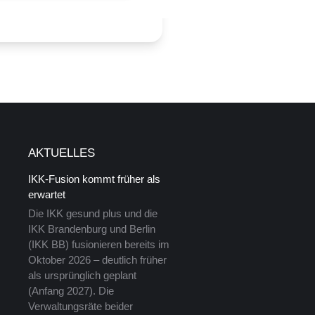
AKTUELLES
IKK-Fusion kommt früher als
erwartet
Die IKK gesund plus und die
IKK Brandenburg und Berlin
(IKK BB) fusionieren bereits im
Oktober 2026 – deutlich früher
als ursprünglich geplant
(Anfang 2027). Die
Verwaltungsräte beider