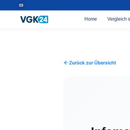
YouTube
Seite
Home
Vergleich s
wird
in
einem
neuen
Fenster
geöffnet
Zurück zur Übersicht