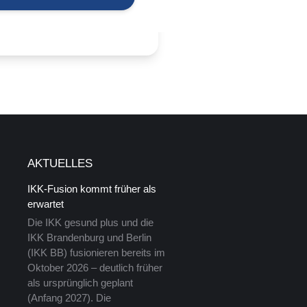
AKTUELLES
IKK-Fusion kommt früher als
erwartet
Die IKK gesund plus und die
IKK Brandenburg und Berlin
(IKK BB) fusionieren bereits im
Oktober 2026 – deutlich früher
als ursprünglich geplant
(Anfang 2027). Die