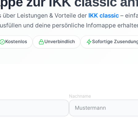
ppe zur IKK classic an
s über Leistungen & Vorteile der
IKK classic
– einf
usfüllen und deine persönliche Infomappe erhalte
Kostenlos
Unverbindlich
Sofortige Zusendun
Nachname