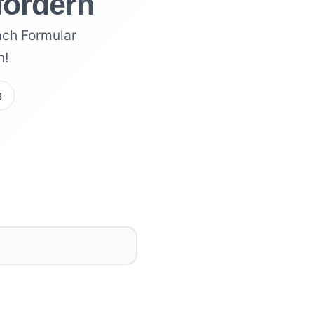
fordern
ach Formular
n!
g