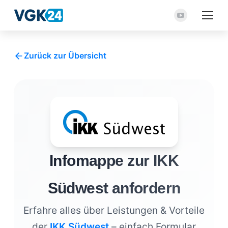
YouTube
Seite
wird
Zurück zur Übersicht
in
einem
neuen
Fenster
geöffnet
Infomappe zur IKK
Südwest anfordern
Erfahre alles über Leistungen & Vorteile
der
IKK Südwest
– einfach Formular