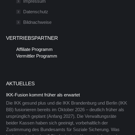
Impressum
einem
in
Datenschutz
neuen
einem
Bildnachweise
Fenster
neuen
geöffnet
Fenster
VERTRIEBSPARTNER
geöffnet
Affiliate Programm
Vermittler Programm
AKTUELLES
IKK-Fusion kommt früher als erwartet
Die IKK gesund plus und die IKK Brandenburg und Berlin (IKK
BB) fusionieren bereits im Oktober 2026 – deutlich früher als
ursprünglich geplant (Anfang 2027). Die Verwaltungsräte
beider Kassen haben sich geeinigt, vorbehaltlich der
Zustimmung des Bundesamts für Soziale Sicherung. Was