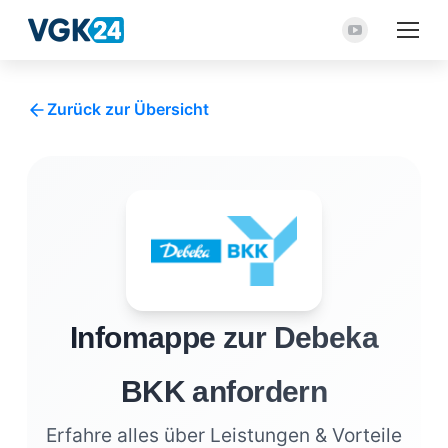
YouTube
Seite
wird
Zurück zur Übersicht
in
einem
neuen
Fenster
geöffnet
Infomappe zur Debeka
BKK anfordern
Erfahre alles über Leistungen & Vorteile