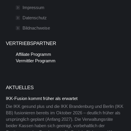
in
wird
Impressum
einem
in
Datenschutz
neuen
einem
Bildnachweise
Fenster
neuen
geöffnet
Fenster
VERTRIEBSPARTNER
geöffnet
Affiliate Programm
Vermittler Programm
AKTUELLES
IKK-Fusion kommt früher als erwartet
Die IKK gesund plus und die IKK Brandenburg und Berlin (IKK
BB) fusionieren bereits im Oktober 2026 – deutlich früher als
ursprünglich geplant (Anfang 2027). Die Verwaltungsräte
beider Kassen haben sich geeinigt, vorbehaltlich der