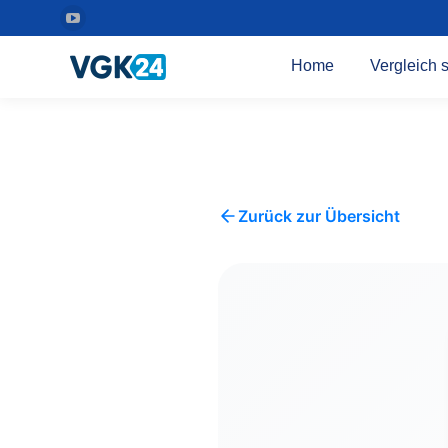
YouTube
Seite
Home
Vergleich s
wird
in
einem
neuen
Fenster
geöffnet
Zurück zur Übersicht