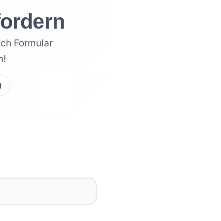
ordern
ach Formular
n!
g