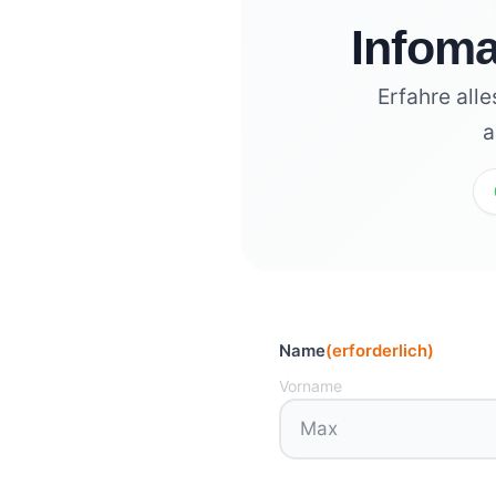
Infom
Erfahre all
a
Name
(erforderlich)
Vorname