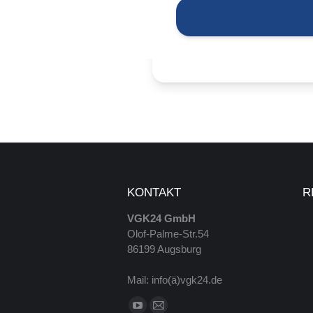
KONTAKT
R
VGK24 GmbH
Olof-Palme-Str.54
86199 Augsburg
Mail: info(ä)vgk24.de
Finde uns auf: