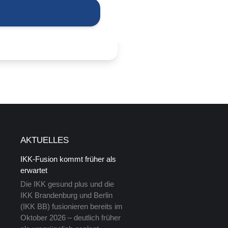
AKTUELLES
IKK-Fusion kommt früher als
erwartet
Die IKK gesund plus und die
IKK Brandenburg und Berlin
(IKK BB) fusionieren bereits im
Oktober 2026 – deutlich früher