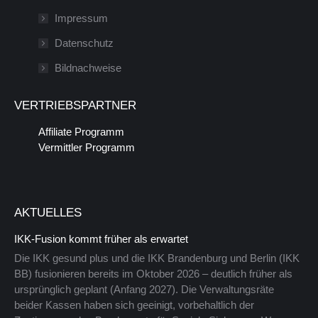
in
wird
Impressum
einem
in
Datenschutz
neuen
einem
Bildnachweise
Fenster
neuen
geöffnet
Fenster
VERTRIEBSPARTNER
geöffnet
Affiliate Programm
Vermittler Programm
AKTUELLES
IKK-Fusion kommt früher als erwartet
Die IKK gesund plus und die IKK Brandenburg und Berlin (IKK
BB) fusionieren bereits im Oktober 2026 – deutlich früher als
ursprünglich geplant (Anfang 2027). Die Verwaltungsräte
beider Kassen haben sich geeinigt, vorbehaltlich der