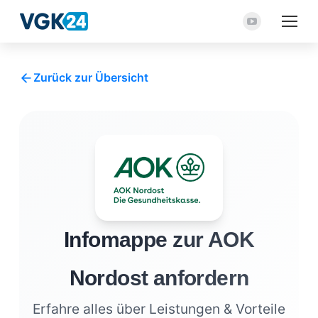
YouTube
Seite
wird
Zurück zur Übersicht
in
einem
neuen
Fenster
geöffnet
Infomappe zur AOK
Nordost anfordern
Erfahre alles über Leistungen & Vorteile