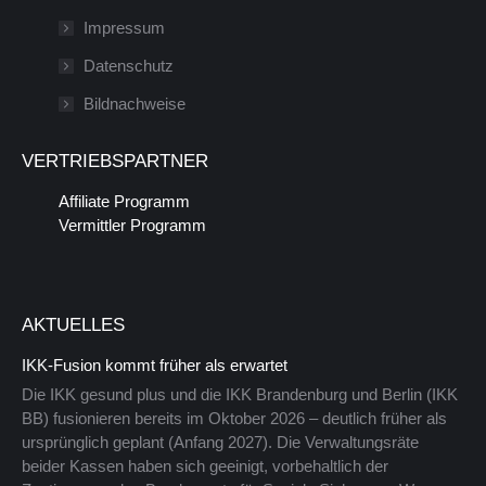
in
wird
Impressum
einem
in
Datenschutz
neuen
einem
Bildnachweise
Fenster
neuen
geöffnet
Fenster
VERTRIEBSPARTNER
geöffnet
Affiliate Programm
Vermittler Programm
AKTUELLES
IKK-Fusion kommt früher als erwartet
Die IKK gesund plus und die IKK Brandenburg und Berlin (IKK
BB) fusionieren bereits im Oktober 2026 – deutlich früher als
ursprünglich geplant (Anfang 2027). Die Verwaltungsräte
beider Kassen haben sich geeinigt, vorbehaltlich der