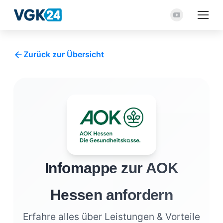
YouTube
Seite
wird
Zurück zur Übersicht
in
einem
neuen
Fenster
geöffnet
Infomappe zur AOK
Hessen anfordern
Erfahre alles über Leistungen & Vorteile