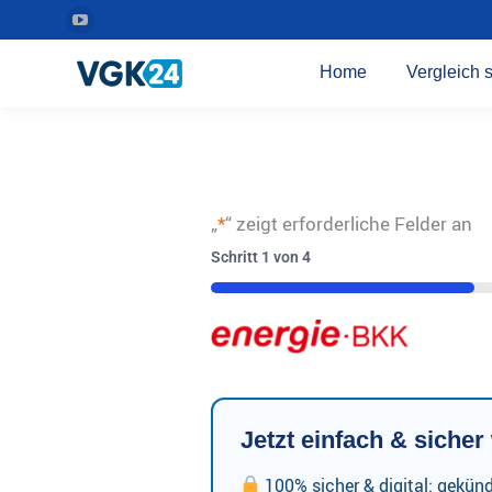
YouTube
Seite
Home
Vergleich s
wird
in
einem
neuen
Fenster
„
*
“ zeigt erforderliche Felder an
geöffnet
Schritt
1
von
4
25%
Jetzt einfach & siche
100% sicher & digital: gekün