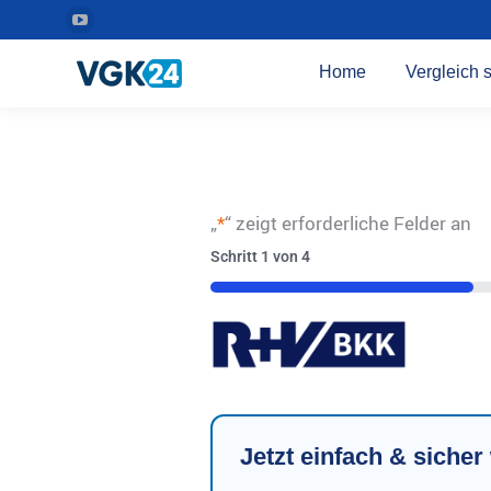
YouTube
Seite
Home
Vergleich s
wird
in
einem
neuen
Fenster
„
*
“ zeigt erforderliche Felder an
geöffnet
Schritt
1
von
4
25%
Jetzt einfach & siche