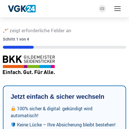
YouTube
Seite
wird
„
*
“ zeigt erforderliche Felder an
in
Schritt
1
von
4
einem
neuen
25%
Fenster
geöffnet
Jetzt einfach & sicher wechseln
100% sicher & digital: gekündigt wird
automatisch!
Keine Lücke – Ihre Absicherung bleibt bestehen!