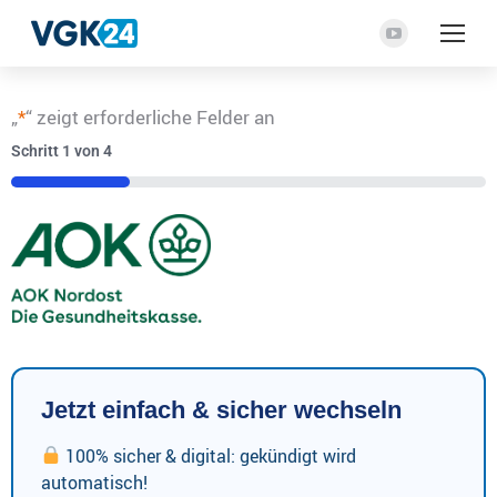
YouTube
Seite
wird
„
*
“ zeigt erforderliche Felder an
in
Schritt
1
von
4
einem
neuen
25%
Fenster
geöffnet
Jetzt einfach & sicher wechseln
100% sicher & digital: gekündigt wird
automatisch!