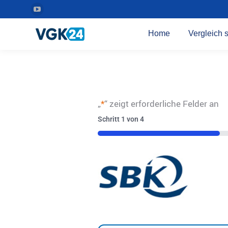
YouTube
Seite
Home
Vergleich s
wird
in
einem
neuen
Fenster
„
*
“ zeigt erforderliche Felder an
geöffnet
Schritt
1
von
4
25%