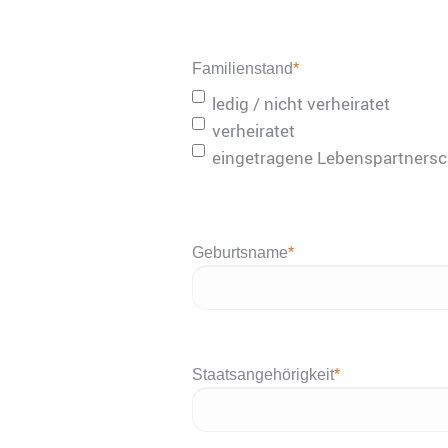
Punkt
MM
Punkt
Familienstand
*
JJJJ
ledig / nicht verheiratet
verheiratet
eingetragene Lebenspartnersc
Geburtsname
*
Staatsangehörigkeit
*