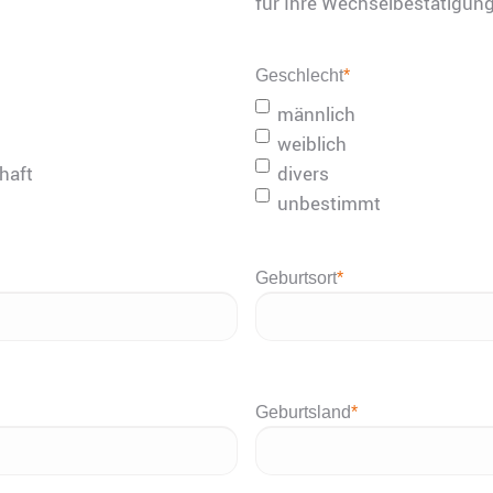
für Ihre Wechselbestätigun
Geschlecht
*
männlich
weiblich
haft
divers
unbestimmt
Geburtsort
*
Geburtsland
*