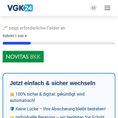
YouTube
Seite
wird
„
*
“ zeigt erforderliche Felder an
in
Schritt
1
von
4
einem
neuen
25%
Fenster
geöffnet
Jetzt einfach & sicher wechseln
100% sicher & digital: gekündigt wird
automatisch!
Keine Lücke – Ihre Absicherung bleibt bestehen!
Individuelle Beratung – wir begleiten Sie Schritt