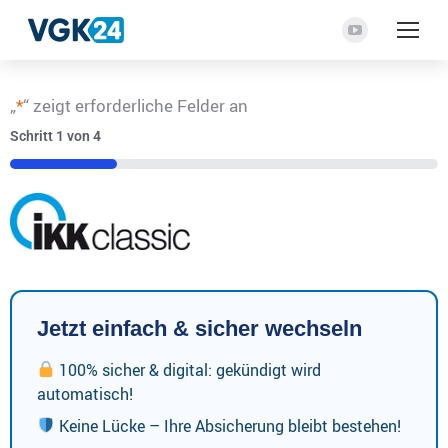
YouTube
Seite
wird
„
*
“ zeigt erforderliche Felder an
in
Schritt
1
von
4
einem
neuen
25%
Fenster
geöffnet
Jetzt einfach & sicher wechseln
100% sicher & digital: gekündigt wird
automatisch!
Keine Lücke – Ihre Absicherung bleibt bestehen!