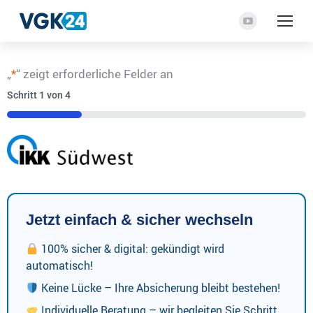
YouTube
Seite
wird
„
*
“ zeigt erforderliche Felder an
in
Schritt
1
von
4
einem
neuen
25%
Fenster
geöffnet
Jetzt einfach & sicher wechseln
100% sicher & digital: gekündigt wird
automatisch!
Keine Lücke – Ihre Absicherung bleibt bestehen!
Individuelle Beratung – wir begleiten Sie Schritt