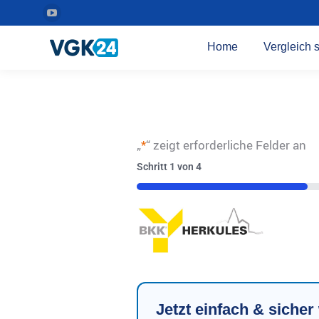
YouTube
Seite
Home
Vergleich s
wird
in
einem
neuen
Fenster
„
*
“ zeigt erforderliche Felder an
geöffnet
Schritt
1
von
4
25%
Jetzt einfach & siche