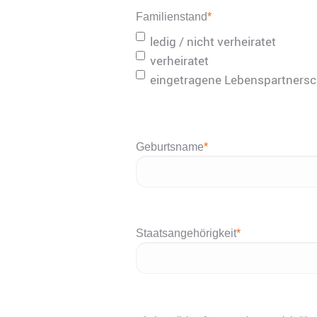
Punkt
Familienstand
*
JJJJ
ledig / nicht verheiratet
verheiratet
eingetragene Lebenspartnersc
Geburtsname
*
Staatsangehörigkeit
*