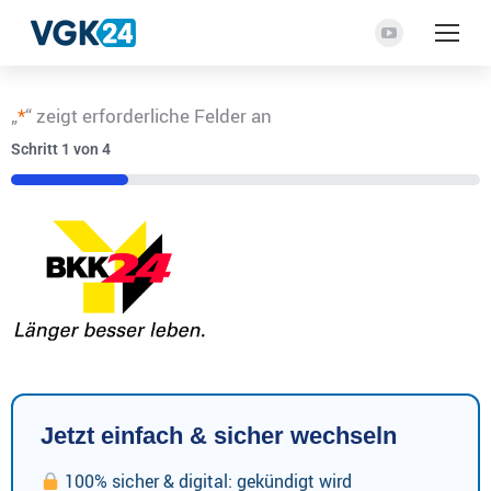
YouTube
Seite
wird
„
*
“ zeigt erforderliche Felder an
in
Schritt
1
von
4
einem
neuen
25%
Fenster
geöffnet
Jetzt einfach & sicher wechseln
100% sicher & digital: gekündigt wird