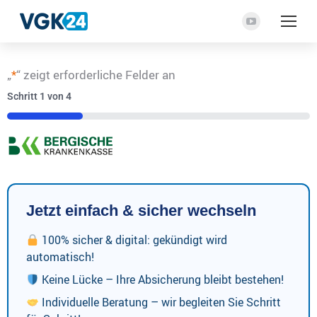
YouTube
Seite
wird
„
*
“ zeigt erforderliche Felder an
in
Schritt
1
von
4
einem
neuen
25%
Fenster
geöffnet
Jetzt einfach & sicher wechseln
100% sicher & digital: gekündigt wird
automatisch!
Keine Lücke – Ihre Absicherung bleibt bestehen!
Individuelle Beratung – wir begleiten Sie Schritt