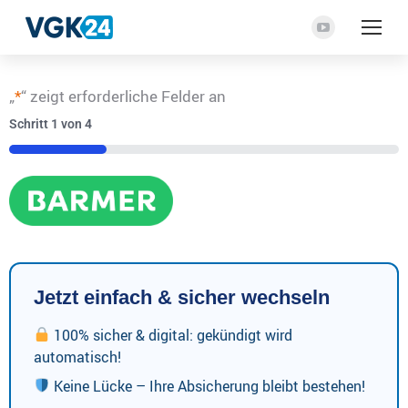
YouTube
Seite
wird
„
*
“ zeigt erforderliche Felder an
in
Schritt
1
von
4
einem
neuen
25%
Fenster
geöffnet
Jetzt einfach & sicher wechseln
100% sicher & digital: gekündigt wird
automatisch!
Keine Lücke – Ihre Absicherung bleibt bestehen!