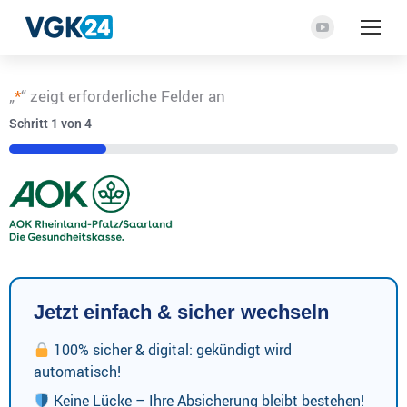
YouTube
Seite
wird
„
*
“ zeigt erforderliche Felder an
in
Schritt
1
von
4
einem
neuen
25%
Fenster
geöffnet
Jetzt einfach & sicher wechseln
100% sicher & digital: gekündigt wird
automatisch!
Keine Lücke – Ihre Absicherung bleibt bestehen!