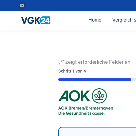
YouTube
Seite
Home
Vergleich s
wird
in
einem
neuen
Fenster
„
*
“ zeigt erforderliche Felder an
geöffnet
Schritt
1
von
4
25%