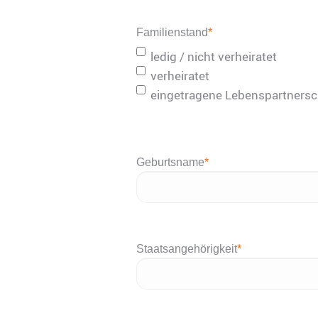
MM
Punkt
Familienstand
*
JJJJ
ledig / nicht verheiratet
verheiratet
eingetragene Lebenspartnersc
Geburtsname
*
Staatsangehörigkeit
*