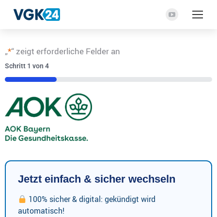
YouTube
Seite
wird
„
*
“ zeigt erforderliche Felder an
in
Schritt
1
von
4
einem
neuen
25%
Fenster
geöffnet
Jetzt einfach & sicher wechseln
100% sicher & digital: gekündigt wird
automatisch!