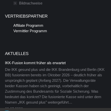
Bildnachweise
Fenster
neuen
geöffnet
Fenster
VERTRIEBSPARTNER
geöffnet
Affiliate Programm
Vermittler Programm
AKTUELLES
IKK-Fusion kommt früher als erwartet
Die IKK gesund plus und die IKK Brandenburg und Berlin (IKK
BB) fusionieren bereits im Oktober 2026 – deutlich früher als
ursprünglich geplant (Anfang 2027). Die Verwaltungsräte
beider Kassen haben sich geeinigt, vorbehaltlich der
Zustimmung des Bundesamts für Soziale Sicherung. Was
bedeutet das konkret? Die fusionierte Kasse wird unter dem
Namen „IKK gesund plus” weitergeführt…
09.07.2026