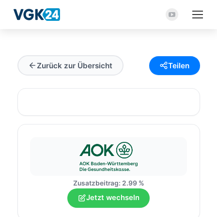
YouTube
Seite
wird
in
Zurück zur Übersicht
Teilen
einem
neuen
Fenster
geöffnet
Zusatzbeitrag: 2.99 %
Jetzt wechseln