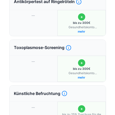
Antikörpertest auf Ringelröteln
—
+
bis zu 300€
Gesundheitskonto
Schwangere
mehr
Toxoplasmose-Screening
—
+
bis zu 300€
Gesundheitskonto
Schwangere
mehr
Künstliche Befruchtung
—
+
bis zu 25% Zuschuss für die