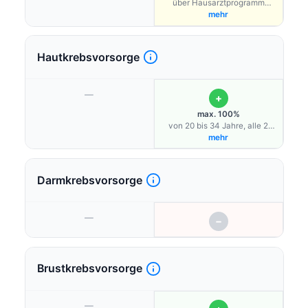
über Hausarztprogramm
möglich
mehr
Hautkrebsvorsorge
—
+
max. 100%
von 20 bis 34 Jahre, alle 2
Jahre, Online Hautcheck
mehr
Darmkrebsvorsorge
—
−
Brustkrebsvorsorge
—