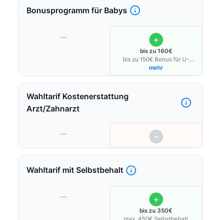
Bonusprogramm für Babys
—
+
bis zu 160€
bis zu 150€ Bonus für U-
Untersuchungen und
mehr
Babykurse; bis zu 10€ Bonus
für Schwangerschaftsvorsorge
und Rückbildung
Wahltarif Kostenerstattung
Arzt/Zahnarzt
—
−
Wahltarif mit Selbstbehalt
—
+
bis zu 350€
max. 450€ Selbstbehalt