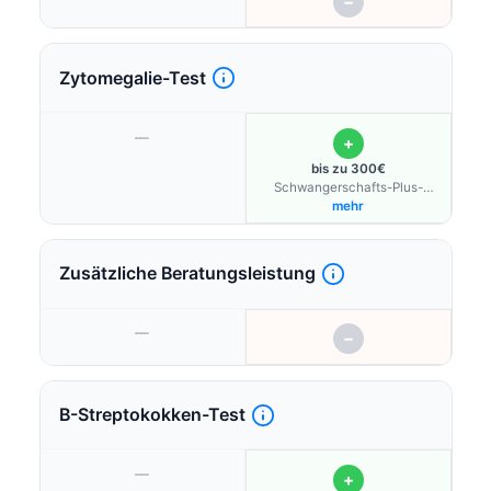
−
Zytomegalie-Test
—
+
bis zu 300€
Schwangerschafts-Plus-
Budget
mehr
Zusätzliche Beratungsleistung
—
−
B-Streptokokken-Test
—
+