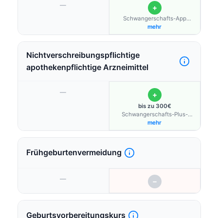
—
+
Schwangerschafts-App
Keleya; Hebammen-
mehr
Videoberatung "ammely"
Nichtverschreibungspflichtige
apothekenpflichtige Arzneimittel
—
+
bis zu 300€
Schwangerschafts-Plus-
Budget
mehr
Frühgeburtenvermeidung
—
−
Geburtsvorbereitungskurs