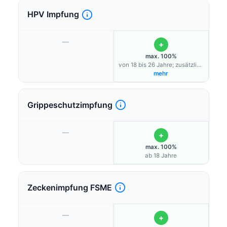
HPV Impfung
—
+
max. 100%
von 18 bis 26 Jahre; zusätzlich
kostenfreier HPV-
mehr
Früherkennungstest für zu
Hause für Frauen zwischen 20
und 34 Jahren<br />
Grippeschutzimpfung
—
+
max. 100%
ab 18 Jahre
Zeckenimpfung FSME
—
+