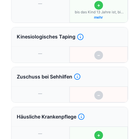
—
+
bis das Kind 13 Jahre ist, bis
max. 52 Wochen je
mehr
Krankheitsfall
Kinesiologisches Taping
—
−
Zuschuss bei Sehhilfen
—
−
Häusliche Krankenpflege
—
+