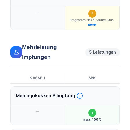
—
!
Programm "BKK Starke Kids"
bei teilnehmenden Ärzten
mehr
Mehrleistung
5 Leistungen
Impfungen
KASSE 1
SBK
Meningokokken B Impfung
—
+
max. 100%