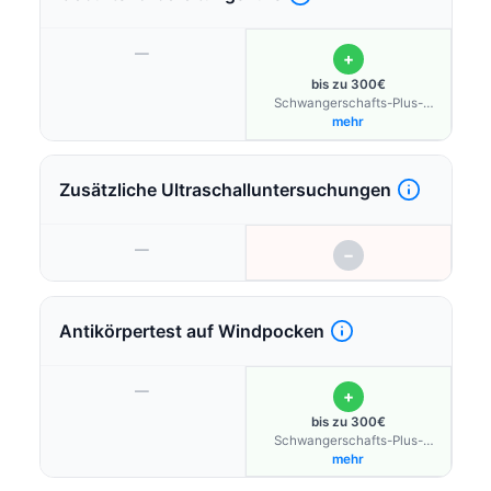
—
+
bis zu 300€
Schwangerschafts-Plus-
Budget
mehr
Zusätzliche Ultraschalluntersuchungen
—
−
Antikörpertest auf Windpocken
—
+
bis zu 300€
Schwangerschafts-Plus-
Budget
mehr