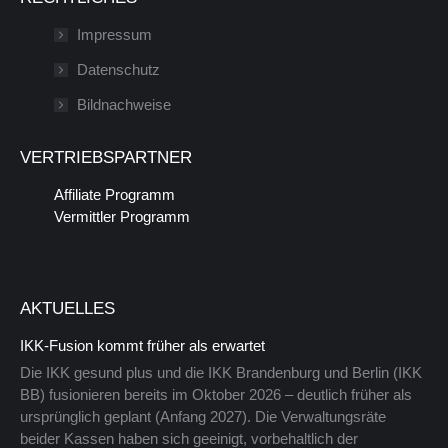
wird
Seite
in
wird
Impressum
einem
in
Datenschutz
neuen
einem
Bildnachweise
Fenster
neuen
geöffnet
Fenster
VERTRIEBSPARTNER
geöffnet
Affiliate Programm
Vermittler Programm
AKTUELLES
IKK-Fusion kommt früher als erwartet
Die IKK gesund plus und die IKK Brandenburg und Berlin (IKK
BB) fusionieren bereits im Oktober 2026 – deutlich früher als
ursprünglich geplant (Anfang 2027). Die Verwaltungsräte
beider Kassen haben sich geeinigt, vorbehaltlich der