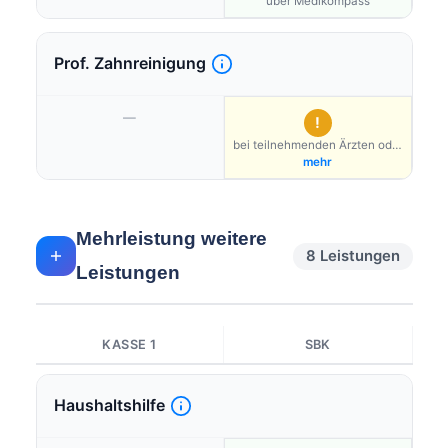
über Medikompass
Prof. Zahnreinigung
—
!
bei teilnehmenden Ärzten oder
über Bonusprogramm möglich
mehr
Mehrleistung weitere
8 Leistungen
Leistungen
KASSE 1
SBK
Haushaltshilfe