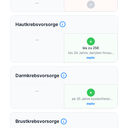
—
−
Hautkrebsvorsorge
—
+
bis zu 25€
bis 34 Jahre; darüber hinaus
Online-Hautcheck
mehr
(Hautauffälligkeiten beliebig
oft, 2x pro Jahr Begutachtung
von Muttermalen) möglich
Darmkrebsvorsorge
—
+
ab 35 Jahre kostenfreier
Stuhltest für Zuhause
mehr
Brustkrebsvorsorge