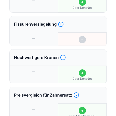
—
+
über DentNet
Fissurenversiegelung
—
−
Hochwertigere Kronen
—
+
über DentNet
Preisvergleich für Zahnersatz
—
+