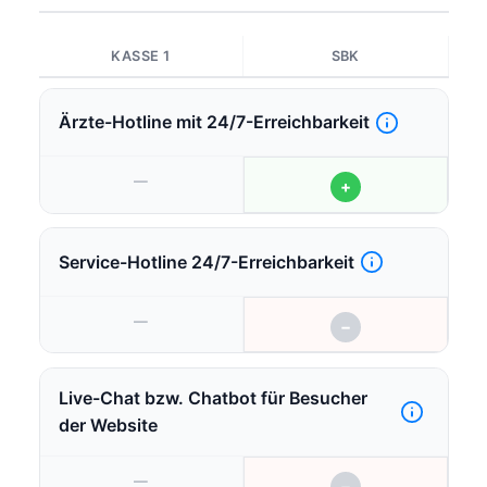
Schuhe), Sport-, Fitness &
Gesundheitskurse (auch
Online), Massage,
KASSE 1
SBK
Sportmedizinische
Untersuchung, Beratung und
Behandlung (z. B.
tauchmedizinische
Ärzte-Hotline mit 24/7-Erreichbarkeit
Untersuchung),
Gesundheitsleistungen lt.
IGeL-Monitor, Rechnung für
—
eine Schulung zur
+
Selbstuntersuchung der Brust
durch medizinische
Tastuntersuchende,
Wunschvollnarkose,
Service-Hotline 24/7-Erreichbarkeit
Impfkosten, Mund-
Nasenschutz“
—
−
Live-Chat bzw. Chatbot für Besucher
der Website
—
−