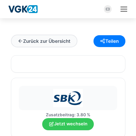
YouTube
Seite
wird
in
Zurück zur Übersicht
Teilen
einem
neuen
Fenster
geöffnet
Zusatzbeitrag: 3.80 %
Jetzt wechseln