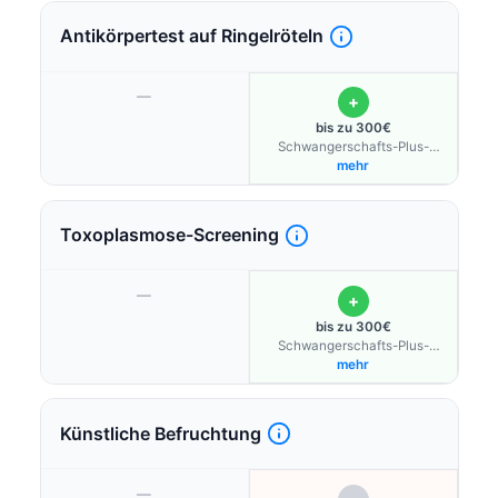
Antikörpertest auf Ringelröteln
—
+
bis zu 300€
Schwangerschafts-Plus-
Budget
mehr
Toxoplasmose-Screening
—
+
bis zu 300€
Schwangerschafts-Plus-
Budget
mehr
Künstliche Befruchtung
—