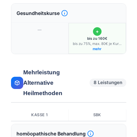
Gesundheitskurse
—
+
bis zu 160€
bis zu 75%, max. 80€ je Kurs,
max. 2 Kurse/Jahr; Angebot an
mehr
kostenfreien Apps
Mehrleistung
Alternative
8 Leistungen
Heilmethoden
KASSE 1
SBK
homöopathische Behandlung