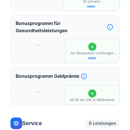
für private
Zusatzversicherungsverträge
mehr
für den Bereich der Kranken-
und Pflege- versicherung (nach
§ 194 Abs. 1a SGB V),
Bonusprogramm für
Berufsunfähigkeitsversicherung,
Unfallversicherung
Gesundheitsleistungen
—
+
für Akupunktur, Leistungen
nach dem Hufeland-
mehr
Leistungsverzeichnis der
besonderen Therapierichtung,
Brillengläser und Kontaktlinsen
Bonusprogramm Geldprämie
zur Verbesserung der
Sehstärke, Erste-Hilfe-
Kurse, Erweiterte
zahnmedizinische Leistungen
—
+
(z. B. Fissuren Versiegelung,
Funktionsanalyse,
ab 5€ bis 20€ je Maßnahme
höherwertiger Zahnersatz),
Geräte zur Messung und
Erfassung des Fitness-und
Gesundheitsstatus, Sehtest,
Service
6 Leistungen
Sport- und Fitnessausrüstung
(ohne Sportbekleidung und