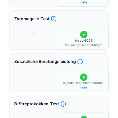
Programm "BKK
mehr
Kinderwunsch"
Zytomegalie-Test
—
+
bis zu 600€
Schwangerschaftsbudget
Zusätzliche Beratungsleistung
—
+
digitale Hebammenberatung
„Kinderheldin“
mehr
B-Streptokokken-Test