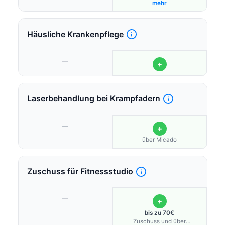
über Bonusprogramm möglich
mehr
Häusliche Krankenpflege
—
+
Laserbehandlung bei Krampfadern
—
+
über Micado
Zuschuss für Fitnessstudio
—
+
bis zu 70€
Zuschuss und über