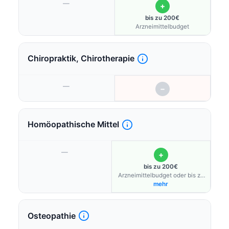
—
+
bis zu 200€
Arzneimittelbudget
Chiropraktik, Chirotherapie
—
−
Homöopathische Mittel
—
+
bis zu 200€
Arzneimittelbudget oder bis zu
70€ für
mehr
Heilpraktikerbehandlungskosten
inkl. der von den Heilpraktikern
verordneten homöopathischen
Osteopathie
Arzneimittel