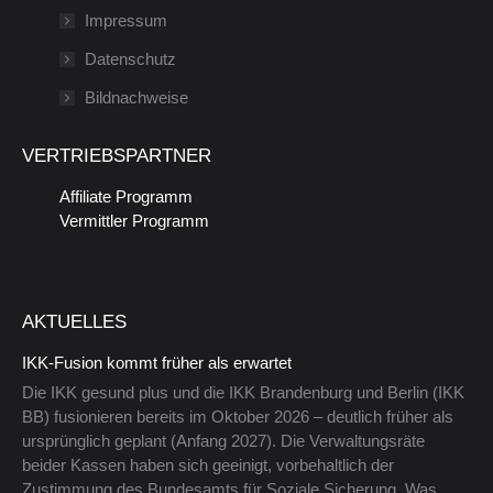
in
wird
Impressum
einem
in
Datenschutz
neuen
einem
Bildnachweise
Fenster
neuen
geöffnet
Fenster
VERTRIEBSPARTNER
geöffnet
Affiliate Programm
Vermittler Programm
AKTUELLES
IKK-Fusion kommt früher als erwartet
Die IKK gesund plus und die IKK Brandenburg und Berlin (IKK
BB) fusionieren bereits im Oktober 2026 – deutlich früher als
ursprünglich geplant (Anfang 2027). Die Verwaltungsräte
beider Kassen haben sich geeinigt, vorbehaltlich der
Zustimmung des Bundesamts für Soziale Sicherung. Was