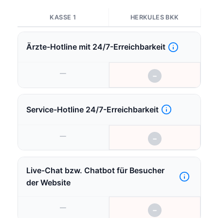
gemäß §12f der Satzung der BKK Herkules),
Professionelle Zahnreinigung (PZR),
KASSE 1
HERKULES BKK
Schwangerschaftsvorsorgeuntersuchungen
und zusätzliche
Schwangerschaftsleistungen, Sehtest,
Sportmedizinische Untersuchung und
Ärzte-Hotline mit 24/7-Erreichbarkeit
Beratung, Sport- und Fitnessausrüstung,
Sport- und Fitnesskurse (auch online),
Sportveranstaltungen
(Start-/Teilnahmegebühren)
—
−
Vorsorge-/Früherkennungsuntersuchungen,
Zahnersatz und Zahnkronen
Service-Hotline 24/7-Erreichbarkeit
—
−
Live-Chat bzw. Chatbot für Besucher
der Website
—
−