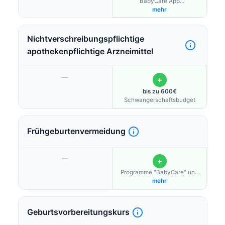
BabyCare App
(Vorsorgeprogramm), digitale
mehr
Hebammenberatung
"Kinderheldin"
Nichtverschreibungspflichtige
apothekenpflichtige Arzneimittel
—
+
bis zu 600€
Schwangerschaftsbudget
Frühgeburtenvermeidung
—
+
Programme "BabyCare" und
"Hallo Baby"
mehr
Geburtsvorbereitungskurs