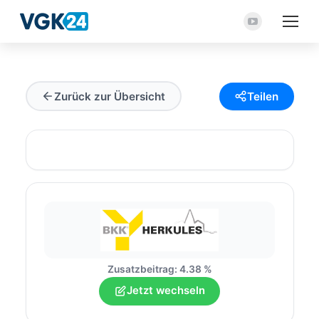
YouTube
Seite
wird
in
Zurück zur Übersicht
Teilen
einem
neuen
Fenster
geöffnet
Zusatzbeitrag: 4.38 %
Jetzt wechseln