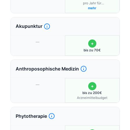
pro Jahr für
anthroposophische Heilmittel
mehr
(Heilezrhytmie, Kinsttherapie,
Rhytm. Massage) und
Alternative Naturheilverfahren
Akupunktur
(Ayurveda, Feldenkrais,
Shiatsu, TCM)
—
+
bis zu 70€
Anthroposophische Medizin
—
+
bis zu 200€
Arzneimittelbudget
Phytotherapie