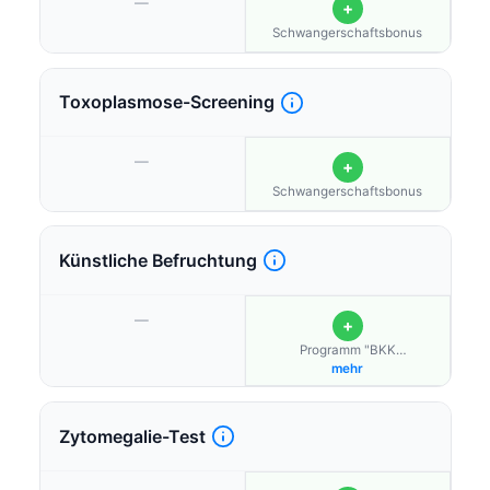
—
+
Schwangerschaftsbonus
Toxoplasmose-Screening
—
+
Schwangerschaftsbonus
Künstliche Befruchtung
—
+
Programm "BKK
Kinderwunsch"
mehr
Zytomegalie-Test