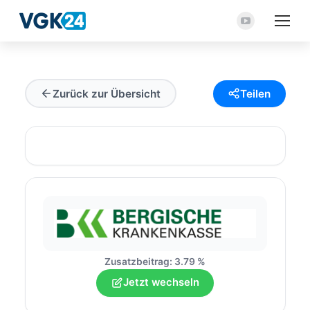
YouTube
Seite
wird
in
Zurück zur Übersicht
Teilen
einem
neuen
Fenster
geöffnet
Zusatzbeitrag: 3.79 %
Jetzt wechseln