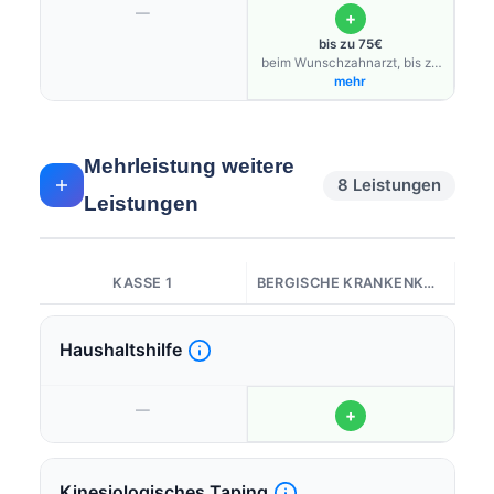
—
+
bis zu 75€
beim Wunschzahnarzt, bis zu
100% bei teilnehmenden
mehr
Zahnärzten, über
Bonusprogramm (Flexibonus)
möglich
Mehrleistung weitere
8 Leistungen
Leistungen
KASSE 1
BERGISCHE KRANKENKASSE
Haushaltshilfe
—
+
Kinesiologisches Taping