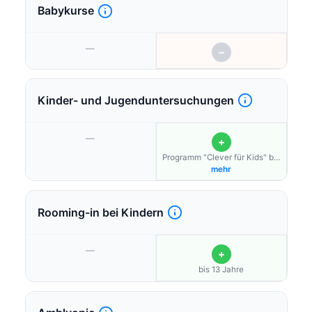
Babykurse
—
−
Kinder- und Jugenduntersuchungen
—
+
Programm "Clever für Kids" bis
18 Jahren
mehr
Rooming-in bei Kindern
—
+
bis 13 Jahre