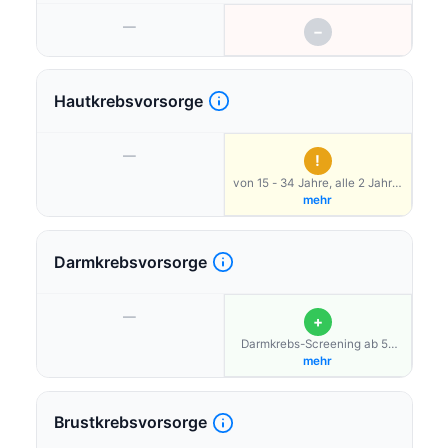
—
−
Hautkrebsvorsorge
—
!
von 15 - 34 Jahre, alle 2 Jahre,
bei teilnehmenden Ärzten;
mehr
Online Hautcheck; über
Bonusprogramm möglich
Darmkrebsvorsorge
—
+
Darmkrebs-Screening ab 55
Jahre (alle 2 Jahre Stuhltest
mehr
oder 2 Darmspiegelungen im
Abstand von mindestens 10
Jahren)
Brustkrebsvorsorge