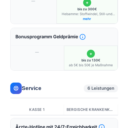
—
+
bis zu 300€
Hebamme: Stoffwindel, Still-und
Trageberatung, Beikosteinführung,
mehr
Babymassage, Einschreibegebühr
Nabelschnurblut-Konservierung;
Baby: PEKiP (Prager Eltern-Kind
Bonusprogramm Geldprämie
Programm), DELFI
(Entwicklungsbegleitung für Babys),
Baby-Shiatsu, Baby-Yoga, Baby-
Schwimmen, Wassergewöhnung;
—
+
Sport: Startgebühr einer
Sportveranstaltung, Aus- und
bis zu 130€
Fortbildung für Übungsleiter /
ab 5€ bis 50€ je Maßnahme
Trainer (C-, B-, A-Lizenzen); Zahn:
zusätzliche Professionelle
Zahnreinigung, Versiegelung der
Prämolaren, Behandlung mit
Service
Lachgas gegen die Angst,
6 Leistungen
Kieferorthopädische
Zusatzleistungen; Alternative
Behandlungen: Osteopathie,
Akupunktur, Chiropraktik,
KASSE 1
BERGISCHE KRANKENKASSE
Leistungen nach dem Hufeland-
Verzeichnis und dem
Gebührenverzeichnis der
Heilpraktiker; CheckUp außerhalb
Ärzte-Hotline mit 24/7-Erreichbarkeit