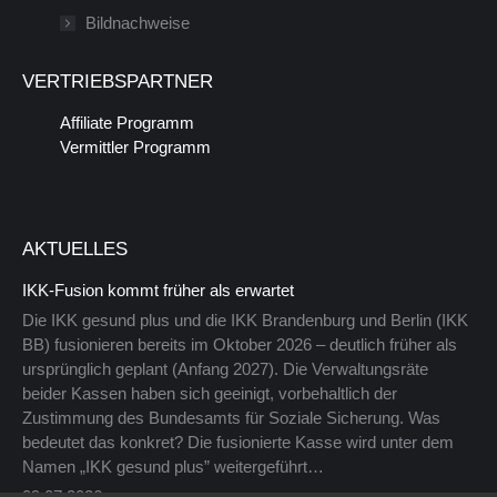
Bildnachweise
Fenster
neuen
geöffnet
Fenster
VERTRIEBSPARTNER
geöffnet
Affiliate Programm
Vermittler Programm
AKTUELLES
IKK-Fusion kommt früher als erwartet
Die IKK gesund plus und die IKK Brandenburg und Berlin (IKK
BB) fusionieren bereits im Oktober 2026 – deutlich früher als
ursprünglich geplant (Anfang 2027). Die Verwaltungsräte
beider Kassen haben sich geeinigt, vorbehaltlich der
Zustimmung des Bundesamts für Soziale Sicherung. Was
bedeutet das konkret? Die fusionierte Kasse wird unter dem
Namen „IKK gesund plus” weitergeführt…
09.07.2026