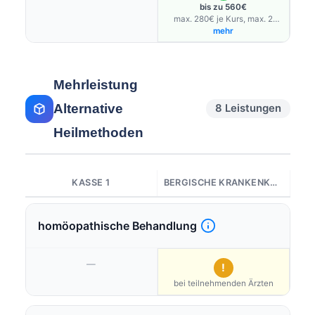
bis zu 560€
max. 280€ je Kurs, max. 2
Kurse/Jahr
mehr
Mehrleistung
Alternative
8 Leistungen
Heilmethoden
KASSE 1
BERGISCHE KRANKENKASSE
homöopathische Behandlung
—
!
bei teilnehmenden Ärzten