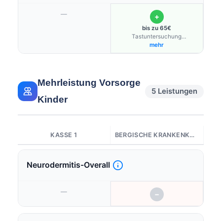
—
+
bis zu 65€
Tastuntersuchung
"discovering hands"; über
mehr
Bonusprogramm möglich
Mehrleistung Vorsorge
5 Leistungen
Kinder
KASSE 1
BERGISCHE KRANKENKASSE
Neurodermitis-Overall
—
−