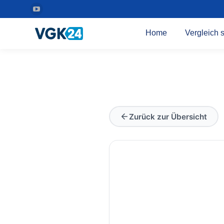
YouTube
Seite
Home
Vergleich s
wird
in
einem
neuen
Fenster
geöffnet
Zurück zur Übersicht