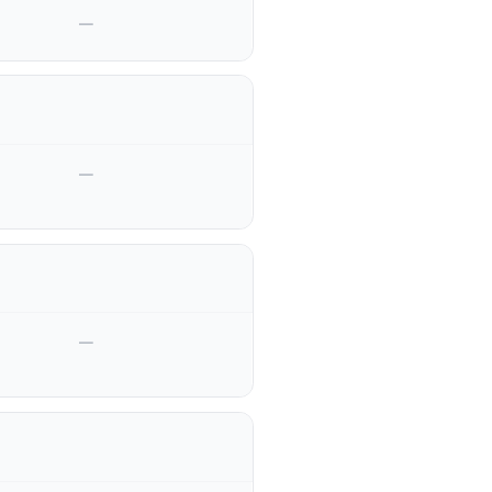
—
—
—