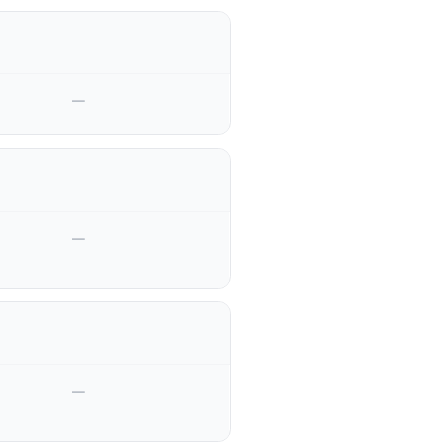
—
—
—