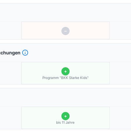
−
uchungen
+
Programm "BKK Starke Kids"
+
bis 11 Jahre