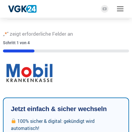
YouTube
Seite
wird
„
*
“ zeigt erforderliche Felder an
in
einem
Schritt
1
von
4
neuen
25%
Fenster
geöffnet
Jetzt einfach & sicher wechseln
100% sicher & digital: gekündigt wird
automatisch!