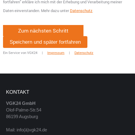
fortfahren" erkläre ich mich mit der Erhebung und Verarbeitung meiner
Daten einverstanden. Mehr dazu unter
Datenschutz
.
Speichern und später fortfahren
Ein Service von VGK24 |
Impressum
|
Datenschutz
KONTAKT
VGK24 GmbH
Olof-Palme-Str.54
86199 Augsburg
Mail: info(ä)vgk24.de