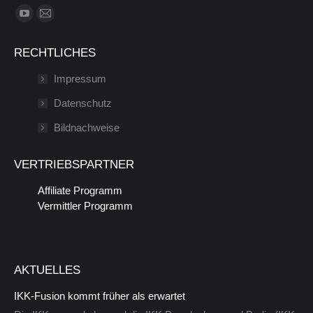
Finde uns auf:
YouTube
E-
Seite
Mail
RECHTLICHES
wird
Seite
in
wird
Impressum
einem
in
Datenschutz
neuen
einem
Bildnachweise
Fenster
neuen
geöffnet
Fenster
VERTRIEBSPARTNER
geöffnet
Affiliate Programm
Vermittler Programm
AKTUELLES
IKK-Fusion kommt früher als erwartet