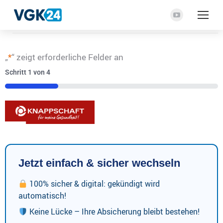
YouTube
Seite
wird
„
*
“ zeigt erforderliche Felder an
in
einem
Schritt
1
von
4
neuen
25%
Fenster
geöffnet
Jetzt einfach & sicher wechseln
100% sicher & digital: gekündigt wird
automatisch!
Keine Lücke – Ihre Absicherung bleibt bestehen!