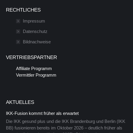
Seite
Mail
RECHTLICHES
wird
Seite
in
wird
Impressum
einem
in
Datenschutz
neuen
einem
Bildnachweise
Fenster
neuen
geöffnet
Fenster
VERTRIEBSPARTNER
geöffnet
Affiliate Programm
Vermittler Programm
AKTUELLES
IKK-Fusion kommt früher als erwartet
Die IKK gesund plus und die IKK Brandenburg und Berlin (IKK
BB) fusionieren bereits im Oktober 2026 – deutlich früher als